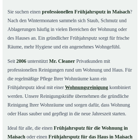
Was kostet ein Frühjahrsputz in Maisach?
03
Sie suchen einen
professionellen Frühjahrsputz in Maisach
?
Nach den Wintermonaten sammeln sich Staub, Schmutz und
Warum Mr. Cleaner in Maisach?
04
Ablagerungen häufig in vielen Bereichen der Wohnung oder
Typische Anlässe für einen Frühjahrsputz
05
des Hauses an. Ein gründlicher Frühjahrsputz sorgt für frische
Frühjahrsputz in Maisach & Umgebung
06
Räume, mehr Hygiene und ein angenehmes Wohngefühl.
Jetzt Angebot einholen
07
Seit
2006
unterstützt
Mr. Cleaner
Privatkunden mit
Frühjahrsputz in Maisach – so arbeiten unsere Profis
08
professionellen Reinigungen rund um Wohnung und Haus. Für
die regelmäßige Pflege Ihrer Wohnräume kann ein
Frühjahrsputz ideal mit einer
Wohnungsreinigung
kombiniert
werden. Unsere Reinigungskräfte übernehmen die gründliche
Reinigung Ihrer Wohnräume und sorgen dafür, dass Wohnung
oder Haus sauber und gepflegt in die neue Jahreszeit starten.
Ideal für alle, die einen
Frühjahrsputz für die Wohnung in
Maisach
oder einen
Frühjahrsputz für das Haus in Maisach