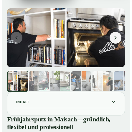
INHALT
Frühjahrsputz in Maisach – gründlich, flexibel und
01
Frühjahrsputz in Maisach – gründlich,
professionell
flexibel und professionell
Was gehört zu einem Frühjahrsputz?
02