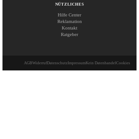
NÜTZLICHES
Hilfe Center
Reklamation
Kontakt
Ratgeber
AGB
Widerruf
Datenschutz
Impressum
Kein Datenhandel
Cookies