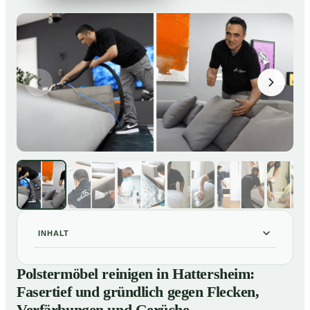
INHALT
Polstermöbel reinigen in Hattersheim: Fasertief und
01
Polstermöbel reinigen in Hattersheim:
gründlich gegen Flecken, Verfärbungen und Gerüche
Fasertief und gründlich gegen Flecken,
So reinigen unsere Profis Polstermöbel in Hattersheim
02