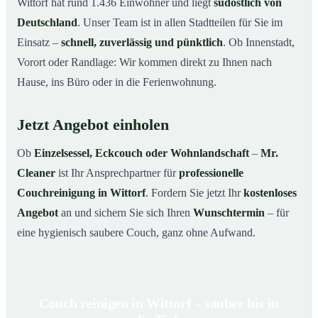
Wittorf hat rund 1.436 Einwohner und liegt
südöstlich von
Deutschland
. Unser Team ist in allen Stadtteilen für Sie im
Einsatz –
schnell, zuverlässig und pünktlich
. Ob Innenstadt,
Vorort oder Randlage: Wir kommen direkt zu Ihnen nach
Hause, ins Büro oder in die Ferienwohnung.
Jetzt Angebot einholen
Ob
Einzelsessel, Eckcouch oder Wohnlandschaft
–
Mr.
Cleaner
ist Ihr Ansprechpartner für
professionelle
Couchreinigung in Wittorf
. Fordern Sie jetzt Ihr
kostenloses
Angebot
an und sichern Sie sich Ihren
Wunschtermin
– für
eine hygienisch saubere Couch, ganz ohne Aufwand.
Couch reinigen in Wittorf – sauber bis in