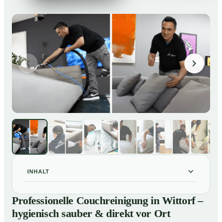
INHALT
Professionelle Couchreinigung in Wittorf – hygienisch
01
Professionelle Couchreinigung in Wittorf –
sauber & direkt vor Ort
hygienisch sauber & direkt vor Ort
Unsere Leistungen für Couchreinigung in Wittorf
02