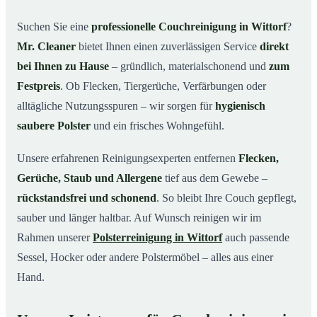
Warum Mr. Cleaner in Wittorf?
03
Suchen Sie eine
professionelle Couchreinigung in Wittorf
?
Mr. Cleaner
bietet Ihnen einen zuverlässigen Service
direkt
So läuft Ihre Couchreinigung in Wittorf ab
04
bei Ihnen zu Hause
– gründlich, materialschonend und
zum
Couchreinigung in Wittorf & Umgebung
05
Festpreis
. Ob Flecken, Tiergerüche, Verfärbungen oder
Jetzt Angebot einholen
06
alltägliche Nutzungsspuren – wir sorgen für
hygienisch
So wird Ihre Couch in Wittorf gründlich gereinigt
07
saubere Polster
und ein frisches Wohngefühl.
Unsere erfahrenen Reinigungsexperten entfernen
Flecken,
Gerüche, Staub und Allergene
tief aus dem Gewebe –
rückstandsfrei und schonend
. So bleibt Ihre Couch gepflegt,
sauber und länger haltbar. Auf Wunsch reinigen wir im
Rahmen unserer
Polsterreinigung in Wittorf
auch passende
Sessel, Hocker oder andere Polstermöbel – alles aus einer
Hand.