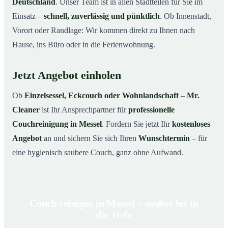
Deutschland
. Unser Team ist in allen Stadtteilen für Sie im
Einsatz –
schnell, zuverlässig und pünktlich
. Ob Innenstadt,
Vorort oder Randlage: Wir kommen direkt zu Ihnen nach
Hause, ins Büro oder in die Ferienwohnung.
Jetzt Angebot einholen
Ob
Einzelsessel, Eckcouch oder Wohnlandschaft
–
Mr.
Cleaner
ist Ihr Ansprechpartner für
professionelle
Couchreinigung in Messel
. Fordern Sie jetzt Ihr
kostenloses
Angebot
an und sichern Sie sich Ihren
Wunschtermin
– für
eine hygienisch saubere Couch, ganz ohne Aufwand.
Couch reinigen in Messel – sauber bis in
die Tiefe