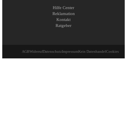
Hilfe Center
Reklamation
Kontakt
Ratgeber
AGB
Widerruf
Datenschutz
Impressum
Kein Datenhandel
Cookies