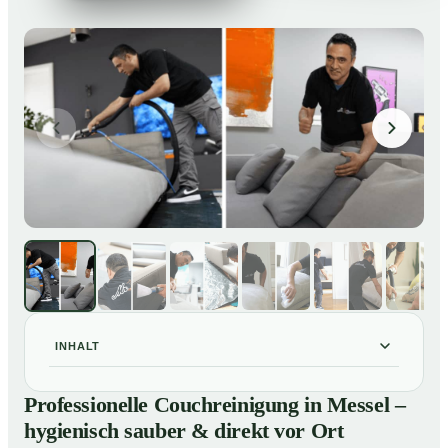
INHALT
Professionelle Couchreinigung in Messel – hygienisch
01
Professionelle Couchreinigung in Messel –
sauber & direkt vor Ort
hygienisch sauber & direkt vor Ort
Unsere Leistungen für Couchreinigung in Messel
02