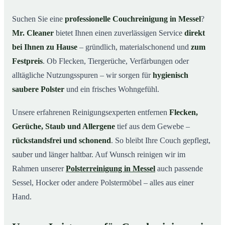
Warum Mr. Cleaner in Messel?
03
Suchen Sie eine
professionelle Couchreinigung in Messel
?
Mr. Cleaner
bietet Ihnen einen zuverlässigen Service
direkt
So läuft Ihre Couchreinigung in Messel ab
04
bei Ihnen zu Hause
– gründlich, materialschonend und
zum
Couchreinigung in Messel & Umgebung
05
Festpreis
. Ob Flecken, Tiergerüche, Verfärbungen oder
Jetzt Angebot einholen
06
alltägliche Nutzungsspuren – wir sorgen für
hygienisch
So wird Ihre Couch in Messel gründlich gereinigt
07
saubere Polster
und ein frisches Wohngefühl.
Unsere erfahrenen Reinigungsexperten entfernen
Flecken,
Gerüche, Staub und Allergene
tief aus dem Gewebe –
rückstandsfrei und schonend
. So bleibt Ihre Couch gepflegt,
sauber und länger haltbar. Auf Wunsch reinigen wir im
Rahmen unserer
Polsterreinigung in Messel
auch passende
Sessel, Hocker oder andere Polstermöbel – alles aus einer
Hand.