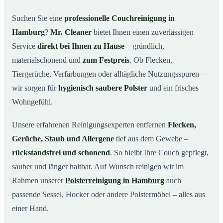
Warum Mr. Cleaner in Hamburg?
03
Suchen Sie eine
professionelle Couchreinigung in
Hamburg
?
Mr. Cleaner
bietet Ihnen einen zuverlässigen
So läuft Ihre Couchreinigung in Hamburg ab
04
Service
direkt bei Ihnen zu Hause
– gründlich,
Couchreinigung in Hamburg & Umgebung
05
materialschonend und
zum Festpreis
. Ob Flecken,
Jetzt Angebot einholen
06
Tiergerüche, Verfärbungen oder alltägliche Nutzungsspuren –
So wird Ihre Couch in Hamburg gründlich gereinigt
07
wir sorgen für
hygienisch saubere Polster
und ein frisches
Wohngefühl.
Unsere erfahrenen Reinigungsexperten entfernen
Flecken,
Gerüche, Staub und Allergene
tief aus dem Gewebe –
rückstandsfrei und schonend
. So bleibt Ihre Couch gepflegt,
sauber und länger haltbar. Auf Wunsch reinigen wir im
Rahmen unserer
Polsterreinigung in Hamburg
auch
passende Sessel, Hocker oder andere Polstermöbel – alles aus
einer Hand.