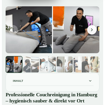
INHALT
Professionelle Couchreinigung in Hamburg –
01
Professionelle Couchreinigung in Hamburg
hygienisch sauber & direkt vor Ort
– hygienisch sauber & direkt vor Ort
Unsere Leistungen für Couchreinigung in Hamburg
02