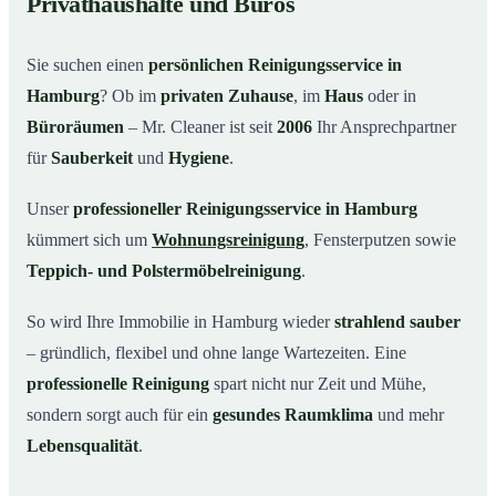
Privathaushalte und Büros
Warum Mr. Cleaner in Hamburg?
03
Sie suchen einen
persönlichen Reinigungsservice in
So einfach funktioniert’s
04
Hamburg
? Ob im
privaten Zuhause
, im
Haus
oder in
Typische Anlässe für einen Reinigungsservice
05
Büroräumen
– Mr. Cleaner ist seit
2006
Ihr Ansprechpartner
Reinigungsservice in Hamburg und Umgebung
06
für
Sauberkeit
und
Hygiene
.
Jetzt kostenloses Angebot einholen
07
Unser
professioneller Reinigungsservice in Hamburg
So arbeitet ein Reinigungsservice in Hamburg
08
kümmert sich um
Wohnungsreinigung
, Fensterputzen sowie
wirklich
Teppich- und Polstermöbelreinigung
.
So wird Ihre Immobilie in Hamburg wieder
strahlend sauber
– gründlich, flexibel und ohne lange Wartezeiten. Eine
professionelle Reinigung
spart nicht nur Zeit und Mühe,
sondern sorgt auch für ein
gesundes Raumklima
und mehr
Lebensqualität
.