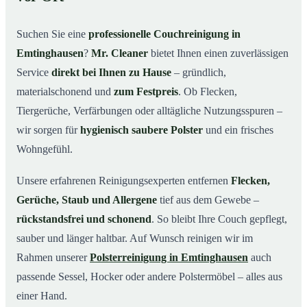
Emtinghausen
Warum Mr. Cleaner in Emtinghausen?
03
Suchen Sie eine
professionelle Couchreinigung in
So läuft Ihre Couchreinigung in Emtinghausen ab
04
Emtinghausen
?
Mr. Cleaner
bietet Ihnen einen zuverlässigen
Service
direkt bei Ihnen zu Hause
– gründlich,
Couchreinigung in Emtinghausen & Umgebung
05
materialschonend und
zum Festpreis
. Ob Flecken,
Jetzt Angebot einholen
06
Tiergerüche, Verfärbungen oder alltägliche Nutzungsspuren –
So wird Ihre Couch in Emtinghausen gründlich
07
wir sorgen für
hygienisch saubere Polster
und ein frisches
gereinigt
Wohngefühl.
Unsere erfahrenen Reinigungsexperten entfernen
Flecken,
Gerüche, Staub und Allergene
tief aus dem Gewebe –
rückstandsfrei und schonend
. So bleibt Ihre Couch gepflegt,
sauber und länger haltbar. Auf Wunsch reinigen wir im
Rahmen unserer
Polsterreinigung in Emtinghausen
auch
passende Sessel, Hocker oder andere Polstermöbel – alles aus
einer Hand.