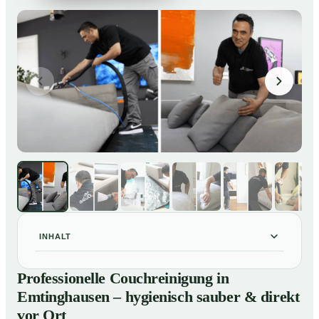
INHALT
Professionelle Couchreinigung in Emtinghausen –
01
Professionelle Couchreinigung in
hygienisch sauber & direkt vor Ort
Emtinghausen – hygienisch sauber & direkt
Unsere Leistungen für Couchreinigung in
02
vor Ort