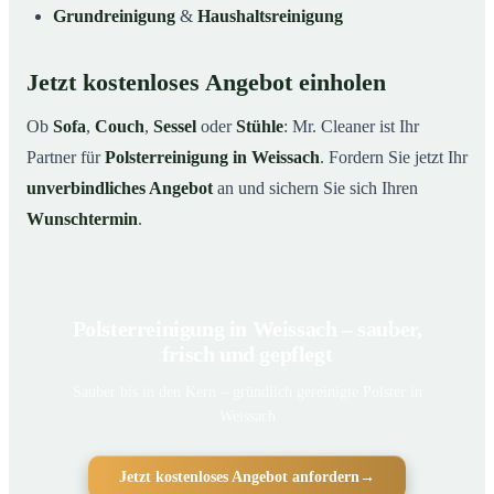
Grundreinigung
&
Haushaltsreinigung
Jetzt kostenloses Angebot einholen
Ob
Sofa
,
Couch
,
Sessel
oder
Stühle
: Mr. Cleaner ist Ihr
Partner für
Polsterreinigung in Weissach
. Fordern Sie jetzt Ihr
unverbindliches Angebot
an und sichern Sie sich Ihren
Wunschtermin
.
Polsterreinigung in Weissach – sauber,
frisch und gepflegt
Sauber bis in den Kern – gründlich gereinigte Polster in
Weissach
Jetzt kostenloses Angebot anfordern
→