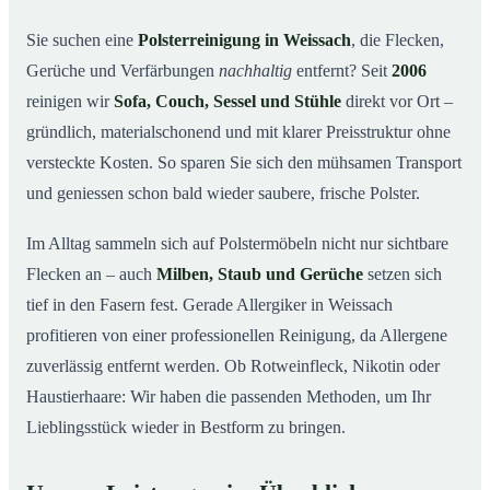
So arbeiten wir
03
Sie suchen eine
Polsterreinigung in Weissach
, die Flecken,
Gerüche und Verfärbungen
nachhaltig
entfernt? Seit
2006
Warum Mr. Cleaner in Weissach?
04
reinigen wir
Sofa, Couch, Sessel und Stühle
direkt vor Ort –
Polsterreinigung in Weissach und Umgebung
05
gründlich, materialschonend und mit klarer Preisstruktur ohne
Preise & Angebot
06
versteckte Kosten. So sparen Sie sich den mühsamen Transport
Verwandte Leistungen (für mehr Sauberkeit im
07
und geniessen schon bald wieder saubere, frische Polster.
Verbund)
Jetzt kostenloses Angebot einholen
Im Alltag sammeln sich auf Polstermöbeln nicht nur sichtbare
08
Flecken an – auch
Milben, Staub und Gerüche
setzen sich
So läuft eine professionelle Polsterreinigung in
09
Weissach ab
tief in den Fasern fest. Gerade Allergiker in Weissach
profitieren von einer professionellen Reinigung, da Allergene
zuverlässig entfernt werden. Ob Rotweinfleck, Nikotin oder
Haustierhaare: Wir haben die passenden Methoden, um Ihr
Lieblingsstück wieder in Bestform zu bringen.