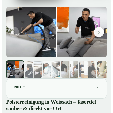
INHALT
Polsterreinigung in Weissach – fasertief sauber &
01
Polsterreinigung in Weissach – fasertief
direkt vor Ort
sauber & direkt vor Ort
Unsere Leistungen im Überblick
02