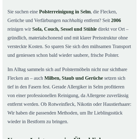
So arbeiten wir
03
Sie suchen eine
Polsterreinigung in Selm
, die Flecken,
Gerüche und Verfärbungen
nachhaltig
entfernt? Seit
2006
Warum Mr. Cleaner in Selm?
04
reinigen wir
Sofa, Couch, Sessel und Stühle
direkt vor Ort –
Polsterreinigung in Selm und Umgebung
05
gründlich, materialschonend und mit klarer Preisstruktur ohne
Preise & Angebot
06
versteckte Kosten. So sparen Sie sich den mühsamen Transport
Verwandte Leistungen (für mehr Sauberkeit im
07
und geniessen schon bald wieder saubere, frische Polster.
Verbund)
Jetzt kostenloses Angebot einholen
Im Alltag sammeln sich auf Polstermöbeln nicht nur sichtbare
08
Flecken an – auch
Milben, Staub und Gerüche
setzen sich
So läuft eine professionelle Polsterreinigung in Selm
09
ab
tief in den Fasern fest. Gerade Allergiker in Selm profitieren
von einer professionellen Reinigung, da Allergene zuverlässig
entfernt werden. Ob Rotweinfleck, Nikotin oder Haustierhaare:
Wir haben die passenden Methoden, um Ihr Lieblingsstück
wieder in Bestform zu bringen.