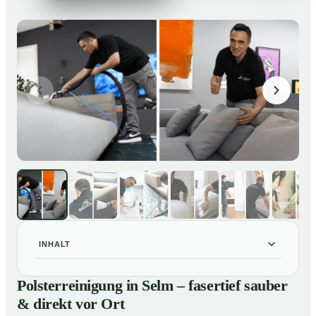
INHALT
Polsterreinigung in Selm – fasertief sauber & direkt vor
01
Polsterreinigung in Selm – fasertief sauber
Ort
& direkt vor Ort
Unsere Leistungen im Überblick
02