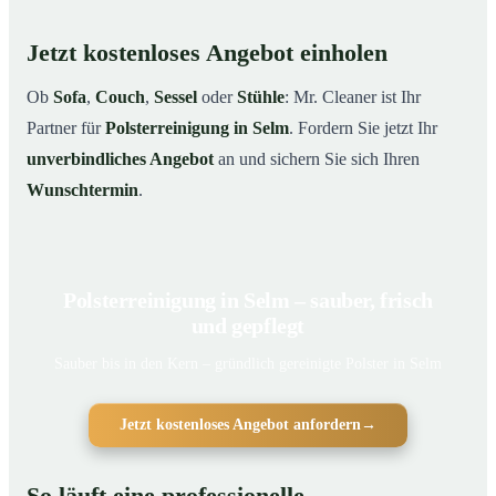
Jetzt kostenloses Angebot einholen
Ob
Sofa
,
Couch
,
Sessel
oder
Stühle
: Mr. Cleaner ist Ihr
Partner für
Polsterreinigung in Selm
. Fordern Sie jetzt Ihr
unverbindliches Angebot
an und sichern Sie sich Ihren
Wunschtermin
.
Polsterreinigung in Selm – sauber, frisch
und gepflegt
Sauber bis in den Kern – gründlich gereinigte Polster in Selm
Jetzt kostenloses Angebot anfordern
→
So läuft eine professionelle