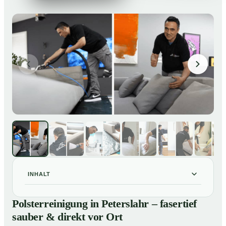
INHALT
Polsterreinigung in Peterslahr – fasertief sauber &
01
Polsterreinigung in Peterslahr – fasertief
direkt vor Ort
sauber & direkt vor Ort
Unsere Leistungen im Überblick
02