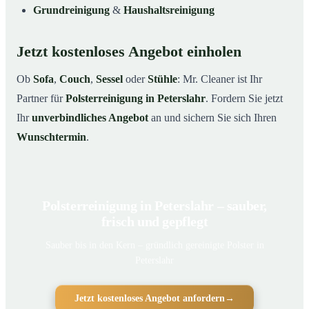
Grundreinigung
&
Haushaltsreinigung
Jetzt kostenloses Angebot einholen
Ob
Sofa
,
Couch
,
Sessel
oder
Stühle
: Mr. Cleaner ist Ihr
Partner für
Polsterreinigung in Peterslahr
. Fordern Sie jetzt
Ihr
unverbindliches Angebot
an und sichern Sie sich Ihren
Wunschtermin
.
Polsterreinigung in Peterslahr – sauber,
frisch und gepflegt
Sauber bis in den Kern – gründlich gereinigte Polster in
Peterslahr
Jetzt kostenloses Angebot anfordern
→