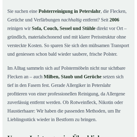
So arbeiten wir
03
Sie suchen eine
Polsterreinigung in Peterslahr
, die Flecken,
Gerüche und Verfärbungen
nachhaltig
entfernt? Seit
2006
Warum Mr. Cleaner in Peterslahr?
04
reinigen wir
Sofa, Couch, Sessel und Stühle
direkt vor Ort –
Polsterreinigung in Peterslahr und Umgebung
05
gründlich, materialschonend und mit klarer Preisstruktur ohne
Preise & Angebot
06
versteckte Kosten. So sparen Sie sich den mühsamen Transport
Verwandte Leistungen (für mehr Sauberkeit im
07
und geniessen schon bald wieder saubere, frische Polster.
Verbund)
Jetzt kostenloses Angebot einholen
Im Alltag sammeln sich auf Polstermöbeln nicht nur sichtbare
08
Flecken an – auch
Milben, Staub und Gerüche
setzen sich
So läuft eine professionelle Polsterreinigung in
09
Peterslahr ab
tief in den Fasern fest. Gerade Allergiker in Peterslahr
profitieren von einer professionellen Reinigung, da Allergene
zuverlässig entfernt werden. Ob Rotweinfleck, Nikotin oder
Haustierhaare: Wir haben die passenden Methoden, um Ihr
Lieblingsstück wieder in Bestform zu bringen.