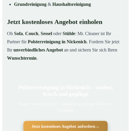
Grundreinigung
&
Haushaltsreinigung
Jetzt kostenloses Angebot einholen
Ob
Sofa
,
Couch
,
Sessel
oder
Stühle
: Mr. Cleaner ist Ihr
Partner für
Polsterreinigung in Nickenich
. Fordern Sie jetzt
Ihr
unverbindliches Angebot
an und sichern Sie sich Ihren
Wunschtermin
.
Polsterreinigung in Nickenich – sauber,
frisch und gepflegt
Sauber bis in den Kern – gründlich gereinigte Polster in
Nickenich
Jetzt kostenloses Angebot anfordern
→