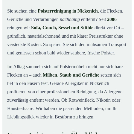
So arbeiten wir
03
Sie suchen eine
Polsterreinigung in Nickenich
, die Flecken,
Gerüche und Verfärbungen
nachhaltig
entfernt? Seit
2006
Warum Mr. Cleaner in Nickenich?
04
reinigen wir
Sofa, Couch, Sessel und Stühle
direkt vor Ort –
Polsterreinigung in Nickenich und Umgebung
05
gründlich, materialschonend und mit klarer Preisstruktur ohne
Preise & Angebot
06
versteckte Kosten. So sparen Sie sich den mühsamen Transport
Verwandte Leistungen (für mehr Sauberkeit im
07
und geniessen schon bald wieder saubere, frische Polster.
Verbund)
Jetzt kostenloses Angebot einholen
Im Alltag sammeln sich auf Polstermöbeln nicht nur sichtbare
08
Flecken an – auch
Milben, Staub und Gerüche
setzen sich
So läuft eine professionelle Polsterreinigung in
09
Nickenich ab
tief in den Fasern fest. Gerade Allergiker in Nickenich
profitieren von einer professionellen Reinigung, da Allergene
zuverlässig entfernt werden. Ob Rotweinfleck, Nikotin oder
Haustierhaare: Wir haben die passenden Methoden, um Ihr
Lieblingsstück wieder in Bestform zu bringen.