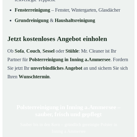
Fensterreinigung
– Fenster, Wintergarten, Glasdächer
Grundreinigung
&
Haushaltsreinigung
Jetzt kostenloses Angebot einholen
Ob
Sofa
,
Couch
,
Sessel
oder
Stühle
: Mr. Cleaner ist Ihr
Partner für
Polsterreinigung in Inning a.Ammersee
. Fordern
Sie jetzt Ihr
unverbindliches Angebot
an und sichern Sie sich
Ihren
Wunschtermin
.
Polsterreinigung in Inning a.Ammersee –
sauber, frisch und gepflegt
Sauber bis in den Kern – gründlich gereinigte Polster in
Inning a.Ammersee