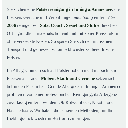
So arbeiten wir
03
Sie suchen eine
Polsterreinigung in Inning a.Ammersee
, die
Flecken, Gerüche und Verfärbungen
nachhaltig
entfernt? Seit
Warum Mr. Cleaner in Inning a.Ammersee?
04
2006
reinigen wir
Sofa, Couch, Sessel und Stühle
direkt vor
Polsterreinigung in Inning a.Ammersee und Umgebung
05
Ort – gründlich, materialschonend und mit klarer Preisstruktur
Preise & Angebot
06
ohne versteckte Kosten. So sparen Sie sich den mühsamen
Verwandte Leistungen (für mehr Sauberkeit im
07
Transport und geniessen schon bald wieder saubere, frische
Verbund)
Polster.
Jetzt kostenloses Angebot einholen
08
Im Alltag sammeln sich auf Polstermöbeln nicht nur sichtbare
So läuft eine professionelle Polsterreinigung in Inning
09
a.Ammersee ab
Flecken an – auch
Milben, Staub und Gerüche
setzen sich
tief in den Fasern fest. Gerade Allergiker in Inning a.Ammersee
profitieren von einer professionellen Reinigung, da Allergene
zuverlässig entfernt werden. Ob Rotweinfleck, Nikotin oder
Haustierhaare: Wir haben die passenden Methoden, um Ihr
Lieblingsstück wieder in Bestform zu bringen.