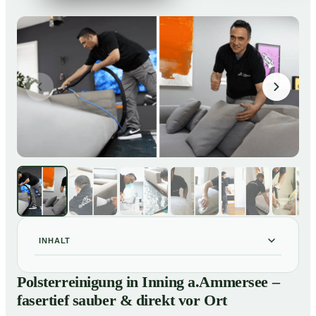
INHALT
Polsterreinigung in Inning a.Ammersee – fasertief
01
Polsterreinigung in Inning a.Ammersee –
sauber & direkt vor Ort
fasertief sauber & direkt vor Ort
Unsere Leistungen im Überblick
02