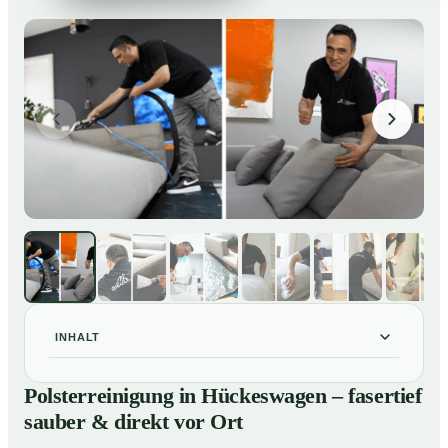
INHALT
Polsterreinigung in Hückeswagen – fasertief sauber &
01
Polsterreinigung in Hückeswagen – fasertief
direkt vor Ort
sauber & direkt vor Ort
Unsere Leistungen im Überblick
02