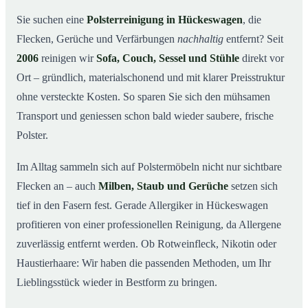
So arbeiten wir
03
Sie suchen eine
Polsterreinigung in Hückeswagen
, die
Flecken, Gerüche und Verfärbungen
nachhaltig
entfernt? Seit
Warum Mr. Cleaner in Hückeswagen?
04
2006
reinigen wir
Sofa, Couch, Sessel und Stühle
direkt vor
Polsterreinigung in Hückeswagen und Umgebung
05
Ort – gründlich, materialschonend und mit klarer Preisstruktur
Preise & Angebot
06
ohne versteckte Kosten. So sparen Sie sich den mühsamen
Verwandte Leistungen (für mehr Sauberkeit im
07
Transport und geniessen schon bald wieder saubere, frische
Verbund)
Polster.
Jetzt kostenloses Angebot einholen
08
Im Alltag sammeln sich auf Polstermöbeln nicht nur sichtbare
So läuft eine professionelle Polsterreinigung in
09
Hückeswagen ab
Flecken an – auch
Milben, Staub und Gerüche
setzen sich
tief in den Fasern fest. Gerade Allergiker in Hückeswagen
profitieren von einer professionellen Reinigung, da Allergene
zuverlässig entfernt werden. Ob Rotweinfleck, Nikotin oder
Haustierhaare: Wir haben die passenden Methoden, um Ihr
Lieblingsstück wieder in Bestform zu bringen.