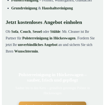
Fensterreinigung
– Fenster, Wintergarten, Glasdächer
Grundreinigung
&
Haushaltsreinigung
Jetzt kostenloses Angebot einholen
Ob
Sofa
,
Couch
,
Sessel
oder
Stühle
: Mr. Cleaner ist Ihr
Partner für
Polsterreinigung in Hückeswagen
. Fordern Sie
jetzt Ihr
unverbindliches Angebot
an und sichern Sie sich
Ihren
Wunschtermin
.
Polsterreinigung in Hückeswagen –
sauber, frisch und gepflegt
Sauber bis in den Kern – gründlich gereinigte Polster in
Hückeswagen