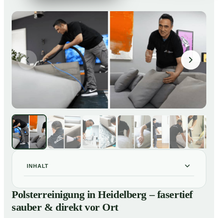
INHALT
Polsterreinigung in Heidelberg – fasertief sauber &
01
Polsterreinigung in Heidelberg – fasertief
direkt vor Ort
sauber & direkt vor Ort
Unsere Leistungen im Überblick
02