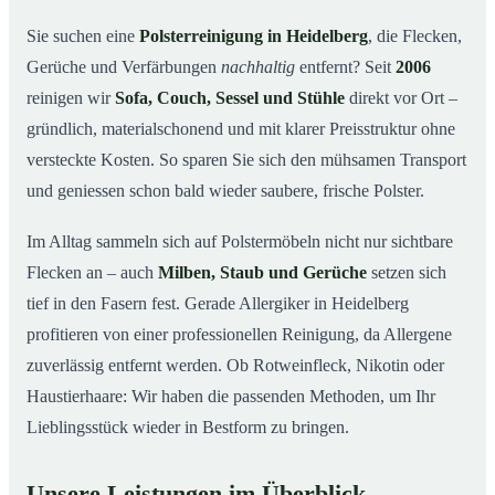
So arbeiten wir
03
Sie suchen eine
Polsterreinigung in Heidelberg
, die Flecken,
Gerüche und Verfärbungen
nachhaltig
entfernt? Seit
2006
Warum Mr. Cleaner in Heidelberg?
04
reinigen wir
Sofa, Couch, Sessel und Stühle
direkt vor Ort –
Polsterreinigung in Heidelberg und Umgebung
05
gründlich, materialschonend und mit klarer Preisstruktur ohne
Preise & Angebot
06
versteckte Kosten. So sparen Sie sich den mühsamen Transport
Verwandte Leistungen (für mehr Sauberkeit im
07
und geniessen schon bald wieder saubere, frische Polster.
Verbund)
Jetzt kostenloses Angebot einholen
Im Alltag sammeln sich auf Polstermöbeln nicht nur sichtbare
08
Flecken an – auch
Milben, Staub und Gerüche
setzen sich
So läuft eine professionelle Polsterreinigung in
09
Heidelberg ab
tief in den Fasern fest. Gerade Allergiker in Heidelberg
profitieren von einer professionellen Reinigung, da Allergene
zuverlässig entfernt werden. Ob Rotweinfleck, Nikotin oder
Haustierhaare: Wir haben die passenden Methoden, um Ihr
Lieblingsstück wieder in Bestform zu bringen.
Unsere Leistungen im Überblick