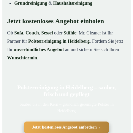
Grundreinigung
&
Haushaltsreinigung
Jetzt kostenloses Angebot einholen
Ob
Sofa
,
Couch
,
Sessel
oder
Stühle
: Mr. Cleaner ist Ihr
Partner für
Polsterreinigung in Heidelberg
. Fordern Sie jetzt
Ihr
unverbindliches Angebot
an und sichern Sie sich Ihren
Wunschtermin
.
Polsterreinigung in Heidelberg – sauber,
frisch und gepflegt
Sauber bis in den Kern – gründlich gereinigte Polster in
Heidelberg
Jetzt kostenloses Angebot anfordern
→