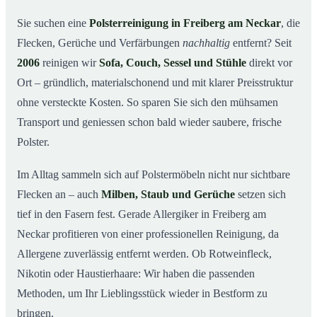
So arbeiten wir
03
Sie suchen eine
Polsterreinigung in Freiberg am Neckar
, die
Flecken, Gerüche und Verfärbungen
nachhaltig
entfernt? Seit
Warum Mr. Cleaner in Freiberg am Neckar?
04
2006
reinigen wir
Sofa, Couch, Sessel und Stühle
direkt vor
Polsterreinigung in Freiberg am Neckar und Umgebung
05
Ort – gründlich, materialschonend und mit klarer Preisstruktur
Preise & Angebot
06
ohne versteckte Kosten. So sparen Sie sich den mühsamen
Verwandte Leistungen (für mehr Sauberkeit im
07
Transport und geniessen schon bald wieder saubere, frische
Verbund)
Polster.
Jetzt kostenloses Angebot einholen
08
Im Alltag sammeln sich auf Polstermöbeln nicht nur sichtbare
So läuft eine professionelle Polsterreinigung in
09
Freiberg am Neckar ab
Flecken an – auch
Milben, Staub und Gerüche
setzen sich
tief in den Fasern fest. Gerade Allergiker in Freiberg am
Neckar profitieren von einer professionellen Reinigung, da
Allergene zuverlässig entfernt werden. Ob Rotweinfleck,
Nikotin oder Haustierhaare: Wir haben die passenden
Methoden, um Ihr Lieblingsstück wieder in Bestform zu
bringen.