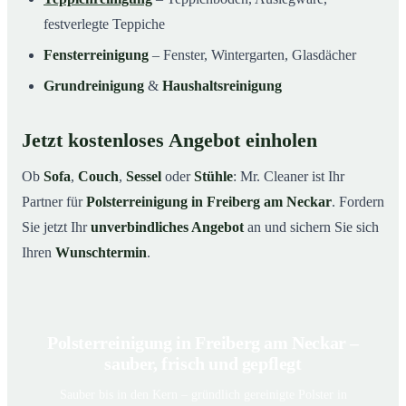
festverlegte Teppiche
Fensterreinigung
– Fenster, Wintergarten, Glasdächer
Grundreinigung
&
Haushaltsreinigung
Jetzt kostenloses Angebot einholen
Ob
Sofa
,
Couch
,
Sessel
oder
Stühle
: Mr. Cleaner ist Ihr
Partner für
Polsterreinigung in Freiberg am Neckar
. Fordern
Sie jetzt Ihr
unverbindliches Angebot
an und sichern Sie sich
Ihren
Wunschtermin
.
Polsterreinigung in Freiberg am Neckar –
sauber, frisch und gepflegt
Sauber bis in den Kern – gründlich gereinigte Polster in