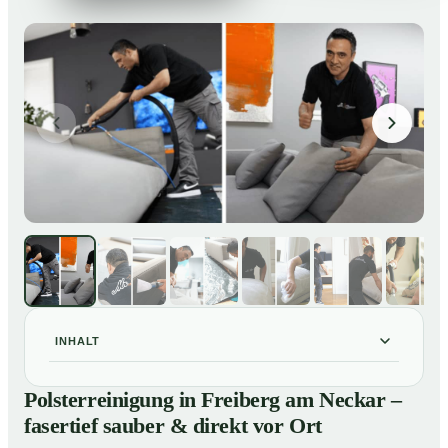
INHALT
Polsterreinigung in Freiberg am Neckar – fasertief
01
Polsterreinigung in Freiberg am Neckar –
sauber & direkt vor Ort
fasertief sauber & direkt vor Ort
Unsere Leistungen im Überblick
02