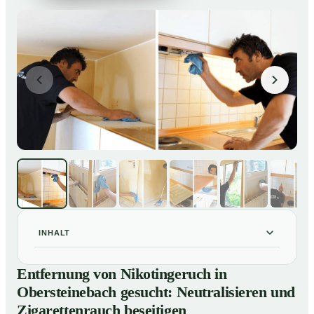
INHALT
Entfernung von Nikotingeruch in Obersteinebach
01
Entfernung von Nikotingeruch in
gesucht: Neutralisieren und Zigarettenrauch beseitigen
Obersteinebach gesucht: Neutralisieren und
So entfernen wir Nikotingeruch in Obersteinebach
02
Zigarettenrauch beseitigen