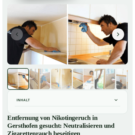
INHALT
Entfernung von Nikotingeruch in Gersthofen gesucht:
01
Entfernung von Nikotingeruch in
Neutralisieren und Zigarettenrauch beseitigen
Gersthofen gesucht: Neutralisieren und
So entfernen wir Nikotingeruch in Gersthofen
02
Zigarettenrauch beseitigen