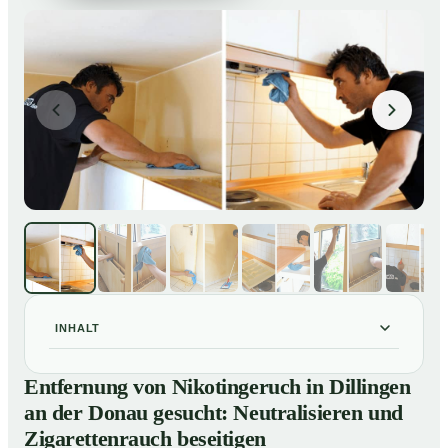
INHALT
Entfernung von Nikotingeruch in Dillingen an der
01
Entfernung von Nikotingeruch in Dillingen
Donau gesucht: Neutralisieren und Zigarettenrauch
an der Donau gesucht: Neutralisieren und
beseitigen
Zigarettenrauch beseitigen
So entfernen wir Nikotingeruch in Dillingen an der