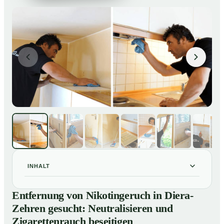
INHALT
Entfernung von Nikotingeruch in Diera-Zehren gesucht:
01
Entfernung von Nikotingeruch in Diera-
Neutralisieren und Zigarettenrauch beseitigen
Zehren gesucht: Neutralisieren und
So entfernen wir Nikotingeruch in Diera-Zehren
02
Zigarettenrauch beseitigen