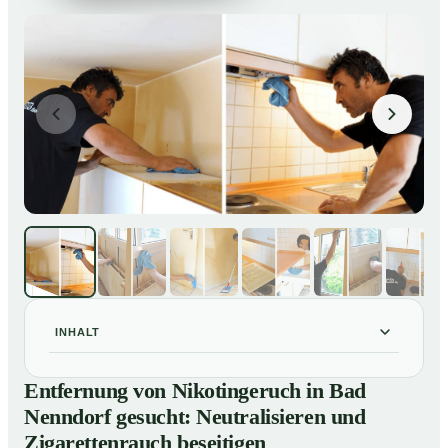
INHALT
Entfernung von Nikotingeruch in Bad Nenndorf
01
Entfernung von Nikotingeruch in Bad
gesucht: Neutralisieren und Zigarettenrauch beseitigen
Nenndorf gesucht: Neutralisieren und
So entfernen wir Nikotingeruch in Bad Nenndorf
02
Zigarettenrauch beseitigen