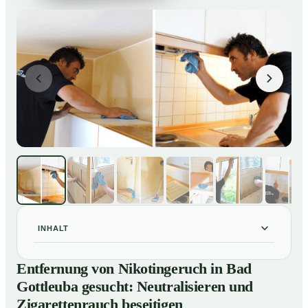
INHALT
Entfernung von Nikotingeruch in Bad Gottleuba
01
Entfernung von Nikotingeruch in Bad
gesucht: Neutralisieren und Zigarettenrauch beseitigen
Gottleuba gesucht: Neutralisieren und
So entfernen wir Nikotingeruch in Bad Gottleuba
02
Zigarettenrauch beseitigen