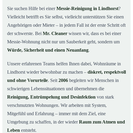
wichtig ist
Sie suchen Hilfe bei einer
Messie-Reinigung in Lindhorst
?
Wie wir in Lindhorst helfen
03
Vielleicht betrifft es Sie selbst, vielleicht unterstützen Sie einen
Ablauf einer Messie-Reinigung
04
Angehörigen oder Mieter – in jedem Fall ist der erste Schritt oft
Ihre Vorteile mit Mr. Cleaner in Lindhorst
der schwerste. Bei
Mr. Cleaner
wissen wir, dass es bei einer
05
Messie-Wohnung nicht nur um Sauberkeit geht, sondern um
Messie-Hilfe in Lindhorst & Umgebung
06
Würde, Sicherheit und einen Neuanfang
.
Jetzt kostenlose Beratung zur Messie-Reinigung in
07
Lindhorst
Unsere erfahrenen Teams helfen Ihnen dabei, Wohnräume in
So reinigen unsere Profis eine Messie Wohnung in
08
Lindhorst wieder bewohnbar zu machen –
diskret, respektvoll
Lindhorst
und ohne Vorurteile
. Seit
2006
begleiten wir Menschen in
schwierigen Lebenssituationen und übernehmen die
Reinigung, Entrümpelung und Desinfektion
von stark
verschmutzten Wohnungen. Wir arbeiten mit System,
Mitgefühl und Erfahrung – immer mit dem Ziel, eine
Umgebung zu schaffen, in der wieder
Raum zum Atmen und
Leben
entsteht.