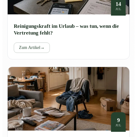
14
JUL
Reinigungskraft im Urlaub – was tun, wenn die
Vertretung fehlt?
Zum Artikel
→
9
JUL