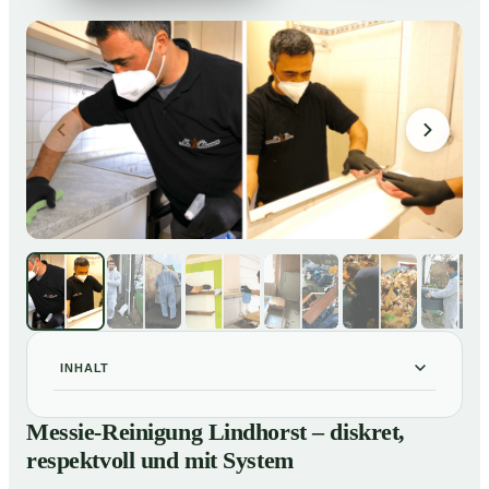
INHALT
Messie-Reinigung Lindhorst – diskret, respektvoll und
01
Messie-Reinigung Lindhorst – diskret,
mit System
respektvoll und mit System
Warum professionelle Hilfe bei einer Messie-Wohnung
02