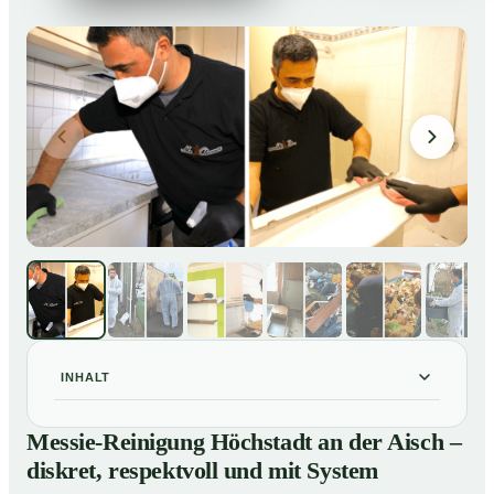
INHALT
Messie-Reinigung Höchstadt an der Aisch – diskret,
01
Messie-Reinigung Höchstadt an der Aisch –
respektvoll und mit System
diskret, respektvoll und mit System
Warum professionelle Hilfe bei einer Messie-Wohnung
02