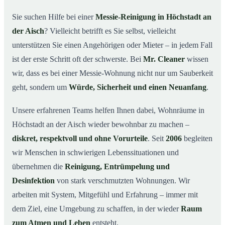
wichtig ist
Sie suchen Hilfe bei einer
Messie-Reinigung in Höchstadt an
Wie wir in Höchstadt an der Aisch helfen
03
der Aisch
? Vielleicht betrifft es Sie selbst, vielleicht
Ablauf einer Messie-Reinigung
04
unterstützen Sie einen Angehörigen oder Mieter – in jedem Fall
Ihre Vorteile mit Mr. Cleaner in Höchstadt an der Aisch
ist der erste Schritt oft der schwerste. Bei
Mr. Cleaner
wissen
05
wir, dass es bei einer Messie-Wohnung nicht nur um Sauberkeit
Messie-Hilfe in Höchstadt an der Aisch & Umgebung
06
geht, sondern um
Würde, Sicherheit und einen Neuanfang
.
Jetzt kostenlose Beratung zur Messie-Reinigung in
07
Höchstadt an der Aisch
Unsere erfahrenen Teams helfen Ihnen dabei, Wohnräume in
So reinigen unsere Profis eine Messie Wohnung in
08
Höchstadt an der Aisch wieder bewohnbar zu machen –
Höchstadt an der Aisch
diskret, respektvoll und ohne Vorurteile
. Seit
2006
begleiten
wir Menschen in schwierigen Lebenssituationen und
übernehmen die
Reinigung, Entrümpelung und
Desinfektion
von stark verschmutzten Wohnungen. Wir
arbeiten mit System, Mitgefühl und Erfahrung – immer mit
dem Ziel, eine Umgebung zu schaffen, in der wieder
Raum
zum Atmen und Leben
entsteht.