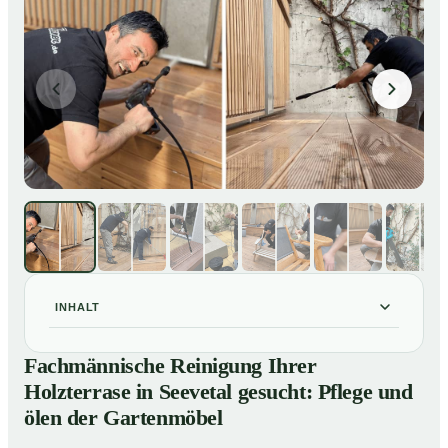
INHALT
Fachmännische Reinigung Ihrer Holzterrase in
01
Fachmännische Reinigung Ihrer
Seevetal gesucht: Pflege und ölen der Gartenmöbel
Holzterrase in Seevetal gesucht: Pflege und
So reinigen unsere Profis Holzterrassen in Seevetal
02
ölen der Gartenmöbel