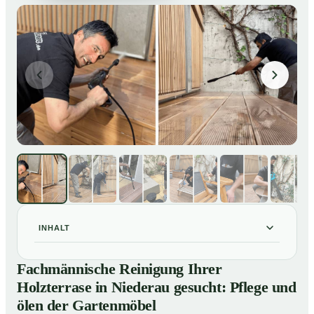
INHALT
Fachmännische Reinigung Ihrer Holzterrase in
01
Fachmännische Reinigung Ihrer
Niederau gesucht: Pflege und ölen der Gartenmöbel
Holzterrase in Niederau gesucht: Pflege und
So reinigen unsere Profis Holzterrassen in Niederau
02
ölen der Gartenmöbel