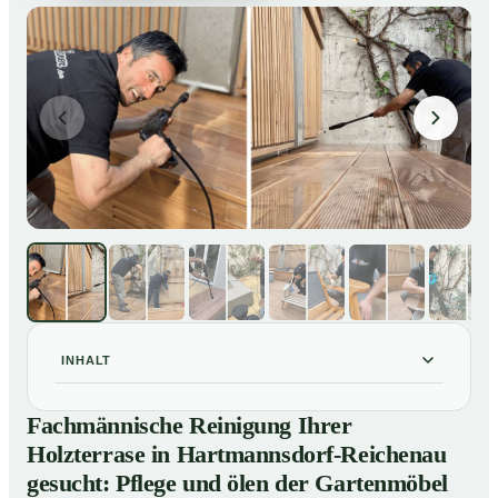
INHALT
Fachmännische Reinigung Ihrer Holzterrase in
01
Fachmännische Reinigung Ihrer
Hartmannsdorf-Reichenau gesucht: Pflege und ölen
Holzterrase in Hartmannsdorf-Reichenau
der Gartenmöbel
gesucht: Pflege und ölen der Gartenmöbel
So reinigen unsere Profis Holzterrassen in
02