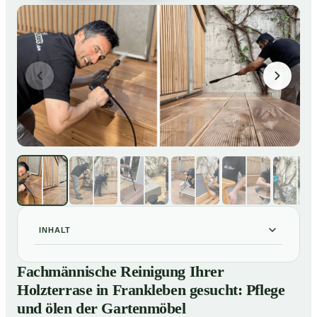
INHALT
Fachmännische Reinigung Ihrer Holzterrase in
01
Fachmännische Reinigung Ihrer
Frankleben gesucht: Pflege und ölen der Gartenmöbel
Holzterrase in Frankleben gesucht: Pflege
So reinigen unsere Profis Holzterrassen in Frankleben
02
und ölen der Gartenmöbel