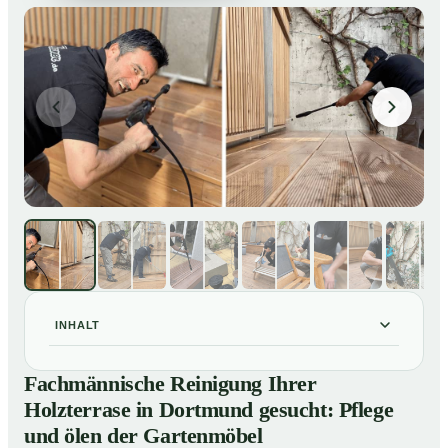
INHALT
Fachmännische Reinigung Ihrer Holzterrase in
01
Fachmännische Reinigung Ihrer
Dortmund gesucht: Pflege und ölen der Gartenmöbel
Holzterrase in Dortmund gesucht: Pflege
So reinigen unsere Profis Holzterrassen in Dortmund
02
und ölen der Gartenmöbel