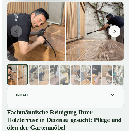
INHALT
Fachmännische Reinigung Ihrer Holzterrase in
01
Fachmännische Reinigung Ihrer
Deizisau gesucht: Pflege und ölen der Gartenmöbel
Holzterrase in Deizisau gesucht: Pflege und
So reinigen unsere Profis Holzterrassen in Deizisau
02
ölen der Gartenmöbel