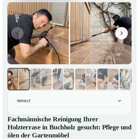
INHALT
Fachmännische Reinigung Ihrer Holzterrase in
01
Fachmännische Reinigung Ihrer
Buchholz gesucht: Pflege und ölen der Gartenmöbel
Holzterrase in Buchholz gesucht: Pflege und
So reinigen unsere Profis Holzterrassen in Buchholz
02
ölen der Gartenmöbel