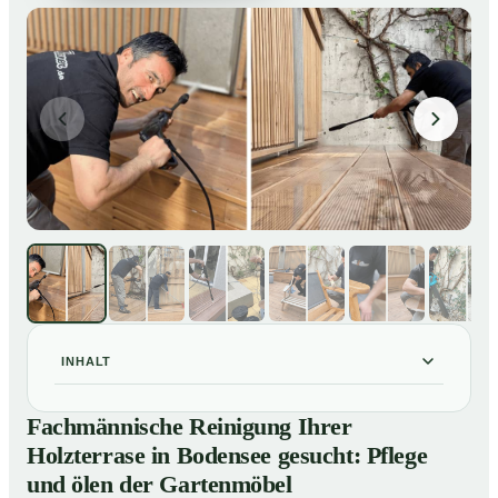
INHALT
Fachmännische Reinigung Ihrer Holzterrase in
01
Fachmännische Reinigung Ihrer
Bodensee gesucht: Pflege und ölen der Gartenmöbel
Holzterrase in Bodensee gesucht: Pflege
So reinigen unsere Profis Holzterrassen in Bodensee
02
und ölen der Gartenmöbel