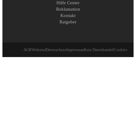
Hilfe Center
Reklamation
Kontakt
Ratgeber
AGB
Widerruf
Datenschutz
Impressum
Kein Datenhandel
Cookies