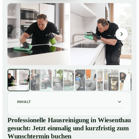
INHALT
Professionelle Hausreinigung in Wiesenthau gesucht:
01
Professionelle Hausreinigung in Wiesenthau
Jetzt einmalig und kurzfristig zum Wunschtermin
gesucht: Jetzt einmalig und kurzfristig zum
buchen
Wunschtermin buchen
So läuft eine professionelle Hausreinigung in