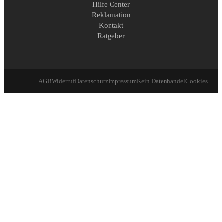
Hilfe Center
Reklamation
Kontakt
Ratgeber
AGB
Widerruf
Datenschutz
Impressum
Kein Datenhandel
Cookies