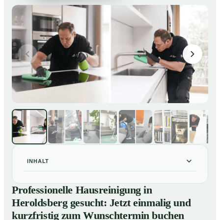
INHALT
Professionelle Hausreinigung in Heroldsberg gesucht:
01
Professionelle Hausreinigung in
Jetzt einmalig und kurzfristig zum Wunschtermin
Heroldsberg gesucht: Jetzt einmalig und
buchen
kurzfristig zum Wunschtermin buchen
So läuft eine professionelle Hausreinigung in