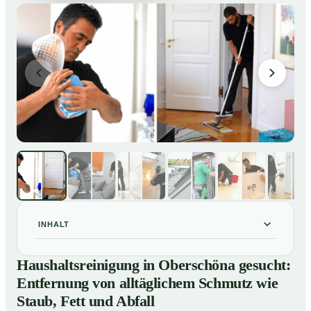
INHALT
Haushaltsreinigung in Oberschöna gesucht:
01
Haushaltsreinigung in Oberschöna gesucht:
Entfernung von alltäglichem Schmutz wie Staub, Fett
Entfernung von alltäglichem Schmutz wie
und Abfall
Staub, Fett und Abfall
So läuft eine professionelle Haushaltsreinigung in
02