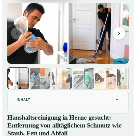
INHALT
Haushaltsreinigung in Herne gesucht: Entfernung von
01
Haushaltsreinigung in Herne gesucht:
alltäglichem Schmutz wie Staub, Fett und Abfall
Entfernung von alltäglichem Schmutz wie
So läuft eine professionelle Haushaltsreinigung in
02
Staub, Fett und Abfall
Herne ab