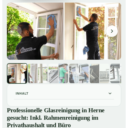
INHALT
Professionelle Glasreinigung in Herne gesucht: Inkl.
01
Professionelle Glasreinigung in Herne
Rahmenreinigung im Privathaushalt und Büro
gesucht: Inkl. Rahmenreinigung im
So sieht eine professionelle Glasreinigung in Herne
02
Privathaushalt und Büro
wirklich aus