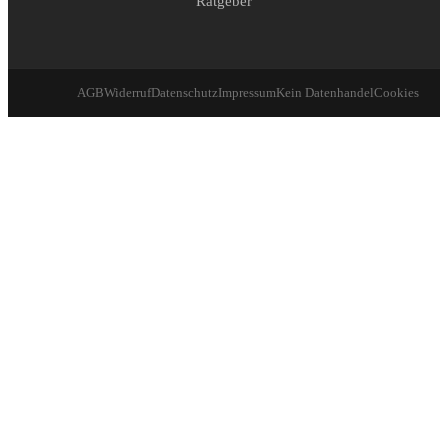
Ratgeber
AGB
Widerruf
Datenschutz
Impressum
Kein Datenhandel
Cookies