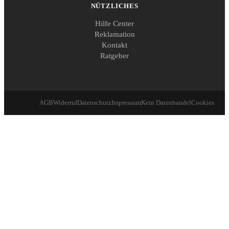
NÜTZLICHES
Hilfe Center
Reklamation
Kontakt
Ratgeber
AGB
Widerruf
Datenschutz
Impressum
Kein Datenhandel
Cookies