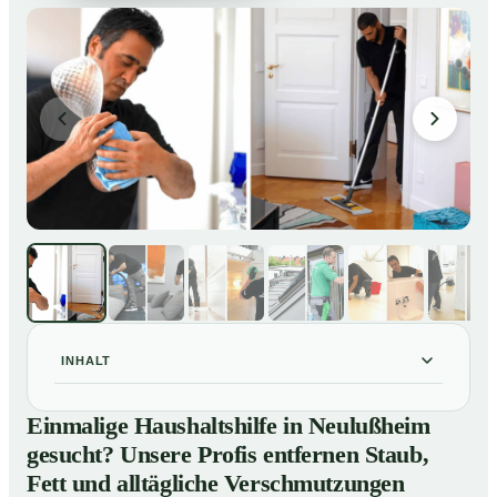
INHALT
Einmalige Haushaltshilfe in Neulußheim gesucht?
01
Einmalige Haushaltshilfe in Neulußheim
Unsere Profis entfernen Staub, Fett und alltägliche
gesucht? Unsere Profis entfernen Staub,
Verschmutzungen
Fett und alltägliche Verschmutzungen
So unterstützt Sie eine Haushaltshilfe in Neulußheim
02