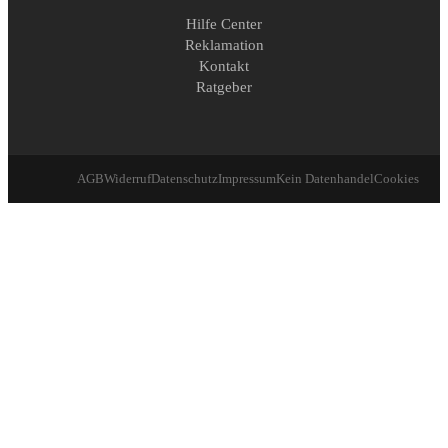
Hilfe Center
Reklamation
Kontakt
Ratgeber
AGB
Widerruf
Datenschutz
Impressum
Kein Datenhandel
Cookies