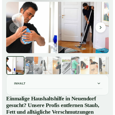
INHALT
Einmalige Haushaltshilfe in Neuendorf gesucht?
01
Einmalige Haushaltshilfe in Neuendorf
Unsere Profis entfernen Staub, Fett und alltägliche
gesucht? Unsere Profis entfernen Staub,
Verschmutzungen
Fett und alltägliche Verschmutzungen
So unterstützt Sie eine Haushaltshilfe in Neuendorf im
02