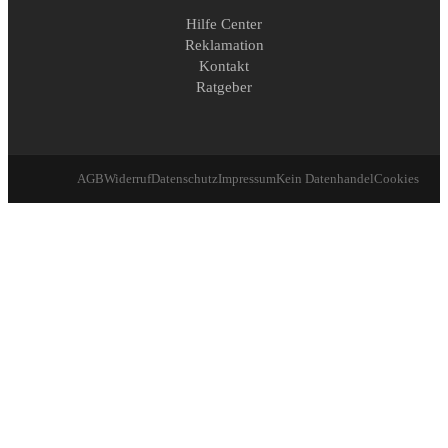
Hilfe Center
Reklamation
Kontakt
Ratgeber
AGB
Widerruf
Datenschutz
Impressum
Kein Datenhandel
Cookies