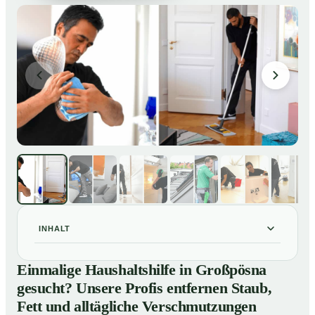
INHALT
Einmalige Haushaltshilfe in Großpösna gesucht?
01
Einmalige Haushaltshilfe in Großpösna
Unsere Profis entfernen Staub, Fett und alltägliche
gesucht? Unsere Profis entfernen Staub,
Verschmutzungen
Fett und alltägliche Verschmutzungen
So unterstützt Sie eine Haushaltshilfe in Großpösna
02