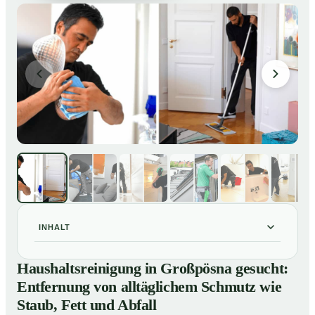
INHALT
Haushaltsreinigung in Großpösna gesucht: Entfernung
01
Haushaltsreinigung in Großpösna gesucht:
von alltäglichem Schmutz wie Staub, Fett und Abfall
Entfernung von alltäglichem Schmutz wie
So läuft eine professionelle Haushaltsreinigung in
02
Staub, Fett und Abfall
Großpösna ab