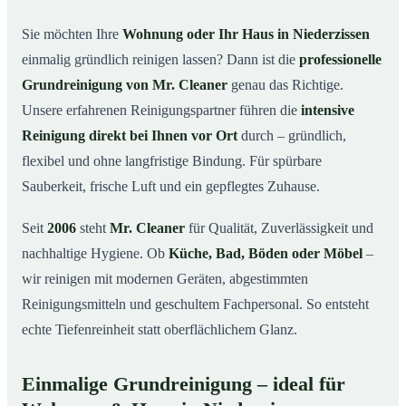
in Niederzissen
Sie möchten Ihre
Wohnung oder Ihr Haus in Niederzissen
Warum Mr. Cleaner in Niederzissen?
03
einmalig gründlich reinigen lassen? Dann ist die
professionelle
So läuft die Grundreinigung in Niederzissen ab
04
Grundreinigung von Mr. Cleaner
genau das Richtige.
Wann ist eine Grundreinigung sinnvoll?
Unsere erfahrenen Reinigungspartner führen die
intensive
05
Reinigung direkt bei Ihnen vor Ort
durch – gründlich,
Grundreinigung in Niederzissen & Umgebung
06
flexibel und ohne langfristige Bindung. Für spürbare
Jetzt kostenloses Angebot anfordern
07
Sauberkeit, frische Luft und ein gepflegtes Zuhause.
Qualität, die man sieht – Profis im Einsatz bei einer
08
Grundreinigung in Niederzissen
Seit
2006
steht
Mr. Cleaner
für Qualität, Zuverlässigkeit und
nachhaltige Hygiene. Ob
Küche, Bad, Böden oder Möbel
–
wir reinigen mit modernen Geräten, abgestimmten
Reinigungsmitteln und geschultem Fachpersonal. So entsteht
echte Tiefenreinheit statt oberflächlichem Glanz.
Einmalige Grundreinigung – ideal für