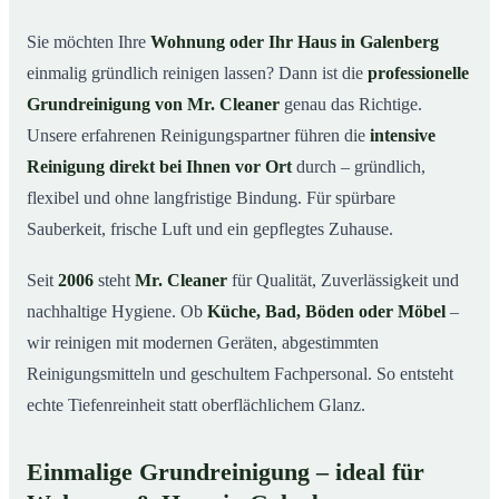
in Galenberg
Sie möchten Ihre
Wohnung oder Ihr Haus in Galenberg
Warum Mr. Cleaner in Galenberg?
03
einmalig gründlich reinigen lassen? Dann ist die
professionelle
So läuft die Grundreinigung in Galenberg ab
04
Grundreinigung von Mr. Cleaner
genau das Richtige.
Wann ist eine Grundreinigung sinnvoll?
Unsere erfahrenen Reinigungspartner führen die
intensive
05
Reinigung direkt bei Ihnen vor Ort
durch – gründlich,
Grundreinigung in Galenberg & Umgebung
06
flexibel und ohne langfristige Bindung. Für spürbare
Jetzt kostenloses Angebot anfordern
07
Sauberkeit, frische Luft und ein gepflegtes Zuhause.
Qualität, die man sieht – Profis im Einsatz bei einer
08
Grundreinigung in Galenberg
Seit
2006
steht
Mr. Cleaner
für Qualität, Zuverlässigkeit und
nachhaltige Hygiene. Ob
Küche, Bad, Böden oder Möbel
–
wir reinigen mit modernen Geräten, abgestimmten
Reinigungsmitteln und geschultem Fachpersonal. So entsteht
echte Tiefenreinheit statt oberflächlichem Glanz.
Einmalige Grundreinigung – ideal für