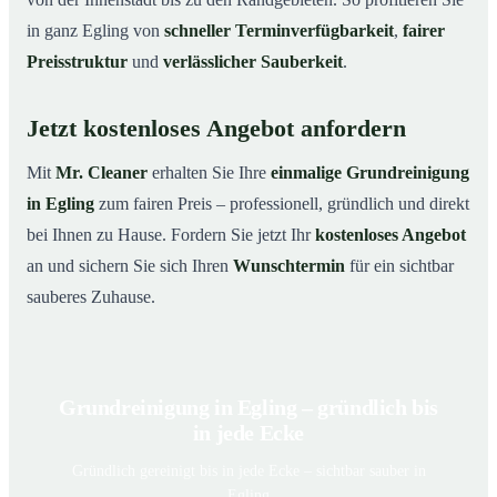
in ganz Egling von
schneller Terminverfügbarkeit
,
fairer
Preisstruktur
und
verlässlicher Sauberkeit
.
Jetzt kostenloses Angebot anfordern
Mit
Mr. Cleaner
erhalten Sie Ihre
einmalige Grundreinigung
in Egling
zum fairen Preis – professionell, gründlich und direkt
bei Ihnen zu Hause. Fordern Sie jetzt Ihr
kostenloses Angebot
an und sichern Sie sich Ihren
Wunschtermin
für ein sichtbar
sauberes Zuhause.
Grundreinigung in Egling – gründlich bis
in jede Ecke
Gründlich gereinigt bis in jede Ecke – sichtbar sauber in
Egling