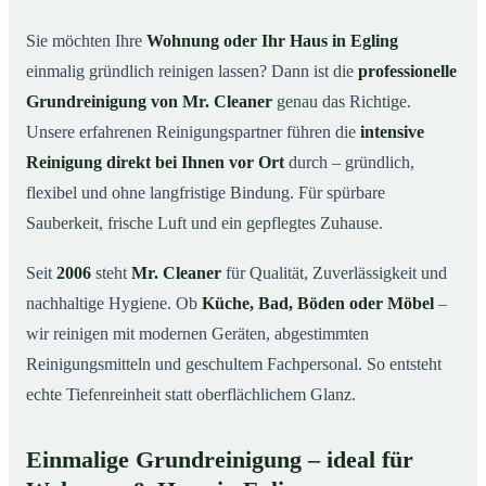
in Egling
Sie möchten Ihre
Wohnung oder Ihr Haus in Egling
Warum Mr. Cleaner in Egling?
03
einmalig gründlich reinigen lassen? Dann ist die
professionelle
So läuft die Grundreinigung in Egling ab
04
Grundreinigung von Mr. Cleaner
genau das Richtige.
Wann ist eine Grundreinigung sinnvoll?
Unsere erfahrenen Reinigungspartner führen die
intensive
05
Reinigung direkt bei Ihnen vor Ort
durch – gründlich,
Grundreinigung in Egling & Umgebung
06
flexibel und ohne langfristige Bindung. Für spürbare
Jetzt kostenloses Angebot anfordern
07
Sauberkeit, frische Luft und ein gepflegtes Zuhause.
Qualität, die man sieht – Profis im Einsatz bei einer
08
Grundreinigung in Egling
Seit
2006
steht
Mr. Cleaner
für Qualität, Zuverlässigkeit und
nachhaltige Hygiene. Ob
Küche, Bad, Böden oder Möbel
–
wir reinigen mit modernen Geräten, abgestimmten
Reinigungsmitteln und geschultem Fachpersonal. So entsteht
echte Tiefenreinheit statt oberflächlichem Glanz.
Einmalige Grundreinigung – ideal für