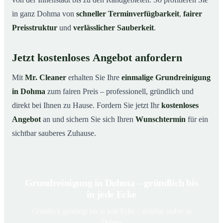
in ganz Dohma von
schneller Terminverfügbarkeit
,
fairer
Preisstruktur
und
verlässlicher Sauberkeit
.
Jetzt kostenloses Angebot anfordern
Mit
Mr. Cleaner
erhalten Sie Ihre
einmalige Grundreinigung
in Dohma
zum fairen Preis – professionell, gründlich und
direkt bei Ihnen zu Hause. Fordern Sie jetzt Ihr
kostenloses
Angebot
an und sichern Sie sich Ihren
Wunschtermin
für ein
sichtbar sauberes Zuhause.
Grundreinigung in Dohma – gründlich bis
in jede Ecke
Gründlich gereinigt bis in jede Ecke – sichtbar sauber in
Dohma