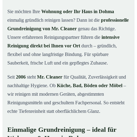
in Dohma
Sie möchten Ihre
Wohnung oder Ihr Haus in Dohma
Warum Mr. Cleaner in Dohma?
03
einmalig gründlich reinigen lassen? Dann ist die
professionelle
So läuft die Grundreinigung in Dohma ab
04
Grundreinigung von Mr. Cleaner
genau das Richtige.
Wann ist eine Grundreinigung sinnvoll?
Unsere erfahrenen Reinigungspartner führen die
intensive
05
Reinigung direkt bei Ihnen vor Ort
durch – gründlich,
Grundreinigung in Dohma & Umgebung
06
flexibel und ohne langfristige Bindung. Für spürbare
Jetzt kostenloses Angebot anfordern
07
Sauberkeit, frische Luft und ein gepflegtes Zuhause.
Qualität, die man sieht – Profis im Einsatz bei einer
08
Grundreinigung in Dohma
Seit
2006
steht
Mr. Cleaner
für Qualität, Zuverlässigkeit und
nachhaltige Hygiene. Ob
Küche, Bad, Böden oder Möbel
–
wir reinigen mit modernen Geräten, abgestimmten
Reinigungsmitteln und geschultem Fachpersonal. So entsteht
echte Tiefenreinheit statt oberflächlichem Glanz.
Einmalige Grundreinigung – ideal für