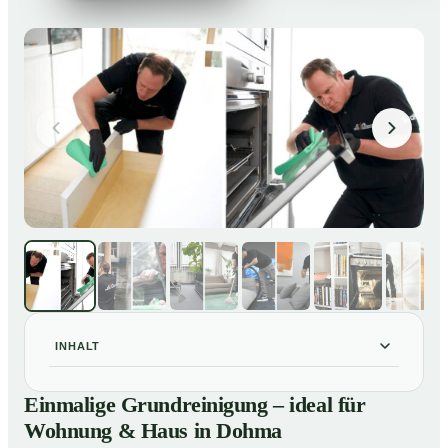
INHALT
Einmalige Grundreinigung – ideal für Wohnung & Haus
01
Einmalige Grundreinigung – ideal für
in Dohma
Wohnung & Haus in Dohma
Einmalige Grundreinigung – ideal für Wohnung & Haus
02