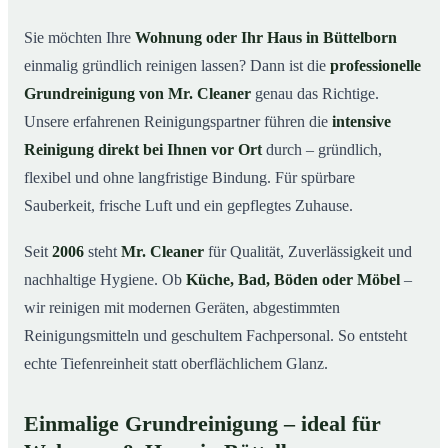
in Büttelborn
Sie möchten Ihre
Wohnung oder Ihr Haus in Büttelborn
Warum Mr. Cleaner in Büttelborn?
03
einmalig gründlich reinigen lassen? Dann ist die
professionelle
So läuft die Grundreinigung in Büttelborn ab
04
Grundreinigung von Mr. Cleaner
genau das Richtige.
Wann ist eine Grundreinigung sinnvoll?
Unsere erfahrenen Reinigungspartner führen die
intensive
05
Reinigung direkt bei Ihnen vor Ort
durch – gründlich,
Grundreinigung in Büttelborn & Umgebung
06
flexibel und ohne langfristige Bindung. Für spürbare
Jetzt kostenloses Angebot anfordern
07
Sauberkeit, frische Luft und ein gepflegtes Zuhause.
Qualität, die man sieht – Profis im Einsatz bei einer
08
Grundreinigung in Büttelborn
Seit
2006
steht
Mr. Cleaner
für Qualität, Zuverlässigkeit und
nachhaltige Hygiene. Ob
Küche, Bad, Böden oder Möbel
–
wir reinigen mit modernen Geräten, abgestimmten
Reinigungsmitteln und geschultem Fachpersonal. So entsteht
echte Tiefenreinheit statt oberflächlichem Glanz.
Einmalige Grundreinigung – ideal für