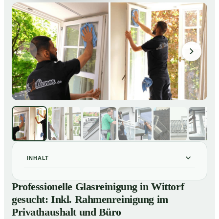
INHALT
Professionelle Glasreinigung in Wittorf gesucht: Inkl.
01
Professionelle Glasreinigung in Wittorf
Rahmenreinigung im Privathaushalt und Büro
gesucht: Inkl. Rahmenreinigung im
So sieht eine professionelle Glasreinigung in Wittorf
02
Privathaushalt und Büro
wirklich aus