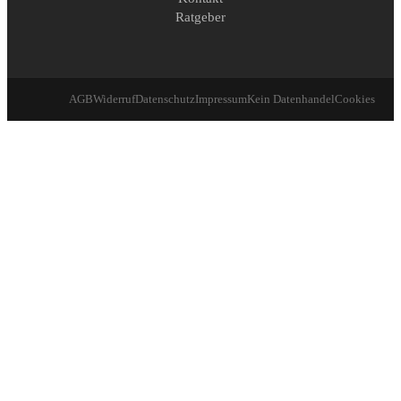
Ratgeber
AGB
Widerruf
Datenschutz
Impressum
Kein Datenhandel
Cookies