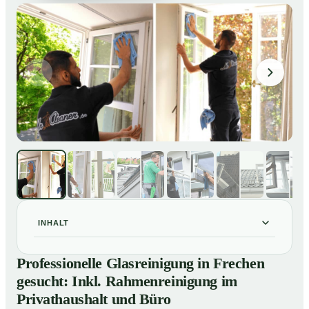
INHALT
Professionelle Glasreinigung in Frechen gesucht: Inkl.
01
Professionelle Glasreinigung in Frechen
Rahmenreinigung im Privathaushalt und Büro
gesucht: Inkl. Rahmenreinigung im
So sieht eine professionelle Glasreinigung in Frechen
02
Privathaushalt und Büro
wirklich aus