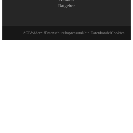
Ratgeber
AGB
Widerruf
Datenschutz
Impressum
Kein Datenhandel
Cookies