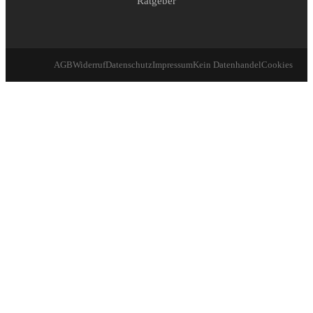
Ratgeber
AGB
Widerruf
Datenschutz
Impressum
Kein Datenhandel
Cookies