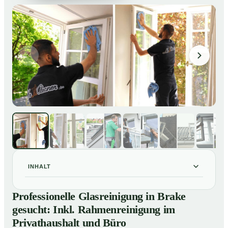
INHALT
Professionelle Glasreinigung in Brake gesucht: Inkl.
01
Professionelle Glasreinigung in Brake
Rahmenreinigung im Privathaushalt und Büro
gesucht: Inkl. Rahmenreinigung im
So sieht eine professionelle Glasreinigung in Brake
02
Privathaushalt und Büro
wirklich aus