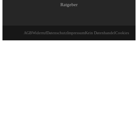
Ratgeber
AGB
Widerruf
Datenschutz
Impressum
Kein Datenhandel
Cookies