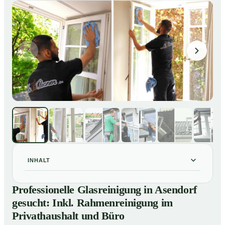
INHALT
Professionelle Glasreinigung in Asendorf gesucht: Inkl.
01
Professionelle Glasreinigung in Asendorf
Rahmenreinigung im Privathaushalt und Büro
gesucht: Inkl. Rahmenreinigung im
So sieht eine professionelle Glasreinigung in Asendorf
02
Privathaushalt und Büro
wirklich aus