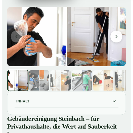
INHALT
Gebäudereinigung Steinbach – für Privathaushalte, die
01
Gebäudereinigung Steinbach – für
Wert auf Sauberkeit legen
Privathaushalte, die Wert auf Sauberkeit
Unsere Leistungen im Überblick
02