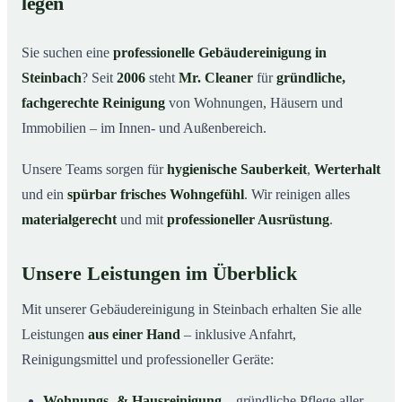
legen
Warum Mr. Cleaner in Steinbach?
03
Sie suchen eine
professionelle Gebäudereinigung in
So läuft die Gebäudereinigung ab
04
Steinbach
? Seit
2006
steht
Mr. Cleaner
für
gründliche,
Typische Anlässe für eine Gebäudereinigung
05
fachgerechte Reinigung
von Wohnungen, Häusern und
Gebäudereinigung in Steinbach & Umgebung
06
Immobilien – im Innen- und Außenbereich.
Jetzt Angebot einholen
07
Unsere Teams sorgen für
hygienische Sauberkeit
,
Werterhalt
Gebäudereinigung in Steinbach – Profis im Einsatz
08
und ein
spürbar frisches Wohngefühl
. Wir reinigen alles
materialgerecht
und mit
professioneller Ausrüstung
.
Unsere Leistungen im Überblick
Mit unserer Gebäudereinigung in Steinbach erhalten Sie alle
Leistungen
aus einer Hand
– inklusive Anfahrt,
Reinigungsmittel und professioneller Geräte:
Wohnungs- & Hausreinigung
– gründliche Pflege aller